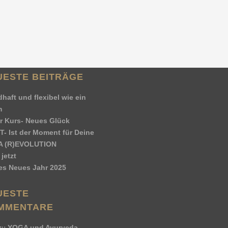
Facebook
Twitter
Email
LinkedIn
XING
Pinterest
Tumblr
WhatsApp
Telegram
By
Jürgen Stahlhacke
UESTE BEITRÄGE
haft und flexibel wie ein
m
r Kurs- Neues Glück
T- Ist der Moment für Deine
 (R)EVOLUTION
jetzt
es Neues Jahr 2025
UESTE
MMENTARE
zu
YOGA und Ayurveda