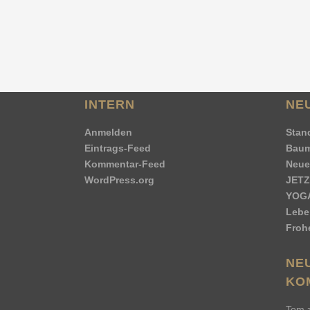
By
Jürgen Stahlhacke
INTERN
NE
Anmelden
Stand
Eintrags-Feed
Bau
Kommentar-Feed
Neue
WordPress.org
JETZ
YOGA
Lebe 
Froh
NE
KO
Tom