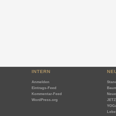
Egal ob Jung oder Alt,
Yoga
<br>→
Lese
den ganzen Bericht
Hier kannst Du den Beitrag teilen:
Facebook
Twitter
Email
LinkedIn
XING
Pinterest
Tumblr
What
T
By
Jürgen Stahlhacke
INTERN
NE
Anmelden
Stand
Eintrags-Feed
Bau
Kommentar-Feed
Neue
WordPress.org
JETZ
YOGA
Lebe 