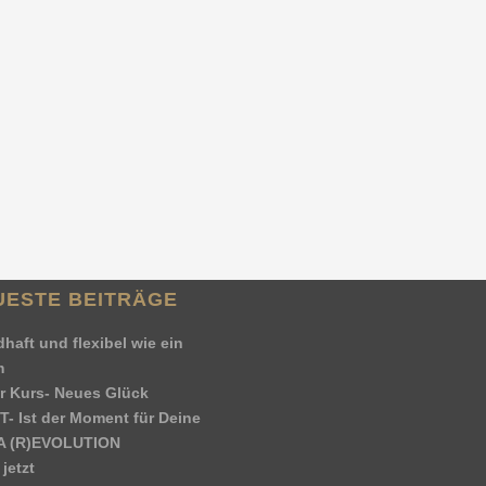
Lese den ganzen Bericht
Hier kannst Du den Beitrag teilen:
Facebook
Twitter
Email
LinkedIn
XING
Pinterest
Tumblr
WhatsApp
Telegram
sApp
elegram
By
Jürgen Stahlhacke
UESTE BEITRÄGE
haft und flexibel wie ein
m
r Kurs- Neues Glück
T- Ist der Moment für Deine
 (R)EVOLUTION
jetzt