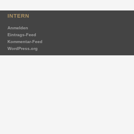
INTERN
Anmelden
Eintrags-Feed
Kommentar-Feed
WordPress.org
NEUESTE BEITRÄGE
Standhaft und flexibel wie ein Baum
Neuer Kurs- Neues Glück
JETZT- Ist der Moment für Deine YOGA (R)EVOLUTION
Lebe jetzt
Frohes Neues Jahr 2025
NEUESTE KOMMENTARE