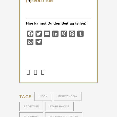
(
R
)EVOLUTION
Hier kannst Du den Beitrag teilen:
Facebook
Twitter
Email
LinkedIn
XING
Pinterest
Tumblr
WhatsApp
Telegram
TAGS:
INJOY
INSIDEYOGA
SPORTSIN
STAHLHACKE
TUSWIEHL
YOGAREVOLUTION